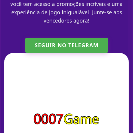
você tem acesso a promoções incríveis e uma
experiência de jogo inigualável. Junte-se aos
vencedores agora!
SEGUIR NO TELEGRAM