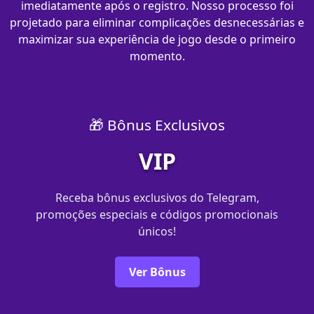
imediatamente após o registro. Nosso processo foi
projetado para eliminar complicações desnecessárias e
maximizar sua experiência de jogo desde o primeiro
momento.
🎁 Bônus Exclusivos
VIP
Receba bônus exclusivos do Telegram,
promoções especiais e códigos promocionais
únicos!
Ver Bônus