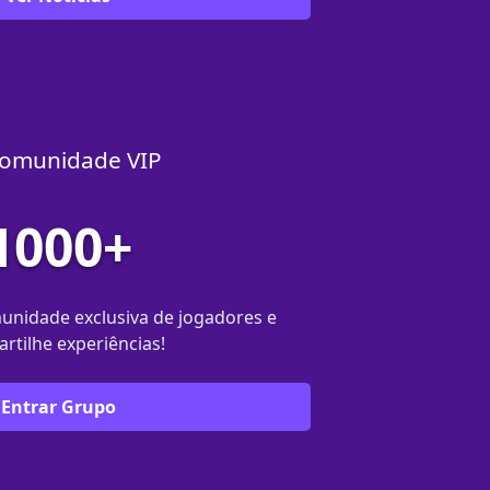
Comunidade VIP
1000+
unidade exclusiva de jogadores e
rtilhe experiências!
Entrar Grupo