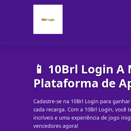
📱 10Brl Login A
Plataforma de A
Cadastre-se na 10Brl Login para ganha
cada recarga. Com a 10Brl Login, você
incríveis e uma experiência de jogo inig
vencedores agora!