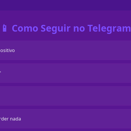
📱 Como Seguir no Telegram
ositivo
"
erder nada