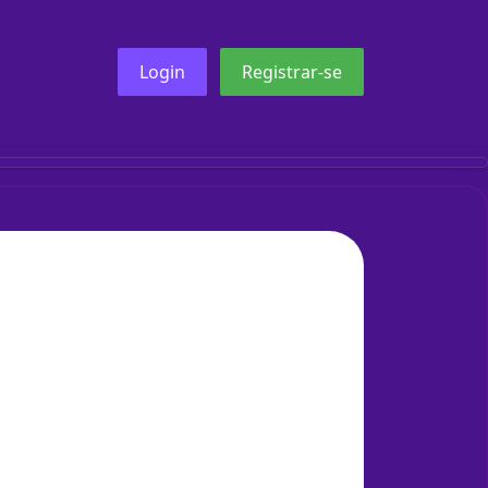
Login
Registrar-se