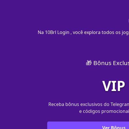
Na 10Brl Login , você explora todos os jog
🎁 Bônus Exclu
VIP
Receba bônus exclusivos do Telegra
e códigos promocionai
Ver Bônus