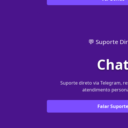
💬 Suporte Di
Cha
Suporte direto via Telegram, r
atendimento persona
Falar Suport