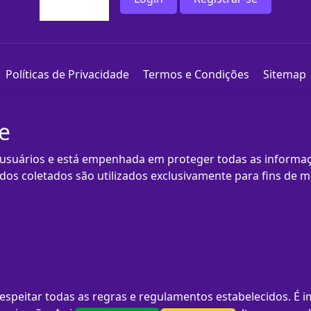
Políticas de Privacidade
Termos e Condições
Sitemap
de
us usuários e está empenhada em proteger todas as informa
os coletados são utilizados exclusivamente para fins de m
speitar todas as regras e regulamentos estabelecidos. É i