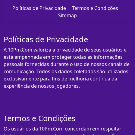
Políticas de Privacidade
Termos e Condições
Sitemap
Políticas de Privacidade
A 10Pm.Com valoriza a privacidade de seus usuários e
está empenhada em proteger todas as informações
pessoais fornecidas durante o uso de nossos canais de
comunicação. Todos os dados coletados são utilizados
exclusivamente para fins de melhoria contínua da
experiência de nossos jogadores.
Termos e Condições
Os usuários da 10Pm.Com concordam em respeitar