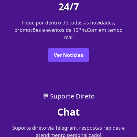
24/7
Fique por dentro de todas as novidades,
promoções e eventos da 10Pm.Com em tempo
real!
Ver Notícias
💬 Suporte Direto
Chat
Suporte direto via Telegram, respostas rápidas e
atendimento personalizado!