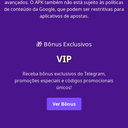
avançados. O APK também não está sujeito às políticas
de conteúdo da Google, que podem ser restritivas para
aplicativos de apostas.
🎁 Bônus Exclusivos
VIP
Receba bônus exclusivos do Telegram,
promoções especiais e códigos promocionais
únicos!
Ver Bônus