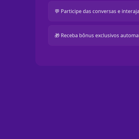
💬 Participe das conversas e interaj
🎁 Receba bônus exclusivos autom