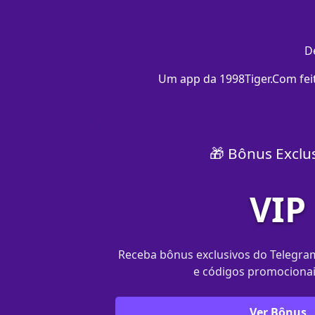
D
Um app da 1998Tiger.Com feit
🎁 Bônus Exclu
VIP
Receba bônus exclusivos do Telegra
e códigos promocionai
Ver Bônus