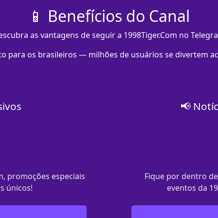
📱 Benefícios do Canal
escubra as vantagens de seguir a 1998Tiger.Com no Telegr
o para os brasileiros — milhões de usuários se divertem aqu
sivos
📢 Notí
m, promoções especiais
Fique por dentro d
s únicos!
eventos da 1