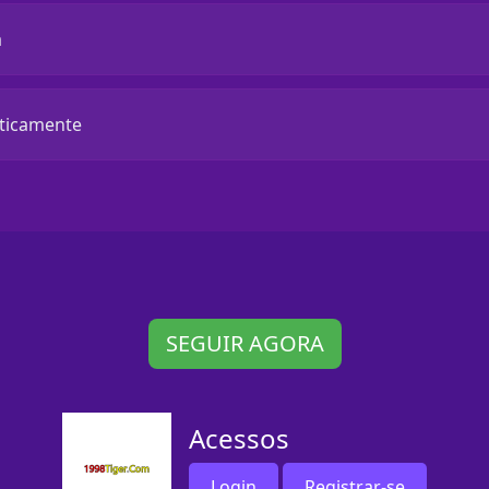
a
aticamente
SEGUIR AGORA
Acessos
Login
Registrar-se