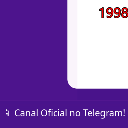
📱 Canal Oficial no Telegram!