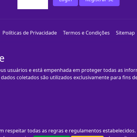
Políticas de Privacidade
Termos e Condições
Sitemap
de
seus usuários e está empenhada em proteger todas as info
dados coletados são utilizados exclusivamente para fins d
respeitar todas as regras e regulamentos estabelecidos. 