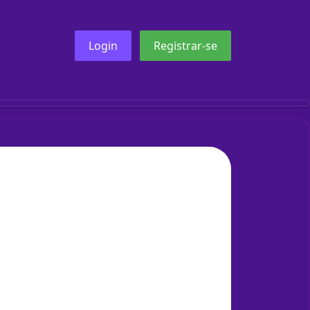
Login
Registrar-se