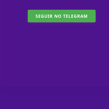
SEGUIR NO TELEGRAM