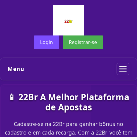
Login
Registrar-se
Menu
📱 22Br A Melhor Plataforma
de Apostas
Cadastre-se na 22Br para ganhar bônus no
cadastro e em cada recarga. Com a 22Br, você tem