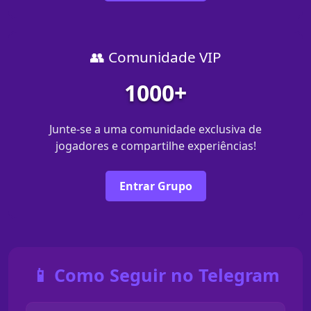
👥 Comunidade VIP
1000+
Junte-se a uma comunidade exclusiva de
jogadores e compartilhe experiências!
Entrar Grupo
📱 Como Seguir no Telegram