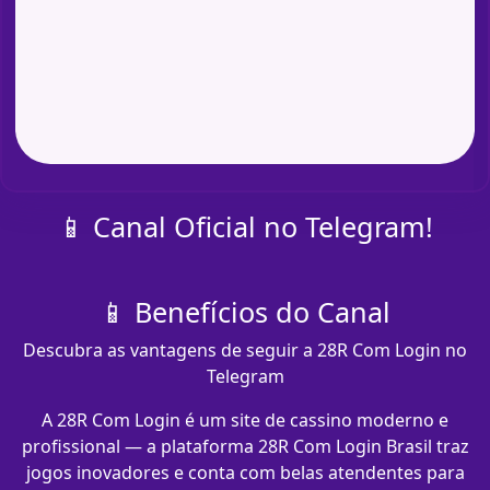
📱 Canal Oficial no Telegram!
📱 Benefícios do Canal
Descubra as vantagens de seguir a 28R Com Login no
Telegram
A 28R Com Login é um site de cassino moderno e
profissional — a plataforma 28R Com Login Brasil traz
jogos inovadores e conta com belas atendentes para