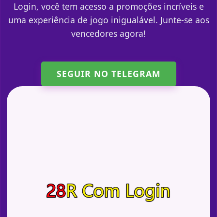
Login, você tem acesso a promoções incríveis e
uma experiência de jogo inigualável. Junte-se aos
vencedores agora!
SEGUIR NO TELEGRAM