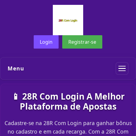
Login
Registrar-se
Menu
📱 28R Com Login A Melhor
Plataforma de Apostas
Cadastre-se na 28R Com Login para ganhar bônus
no cadastro e em cada recarga. Com a 28R Com