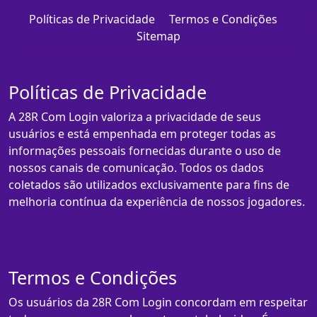
Políticas de Privacidade
Termos e Condições
Sitemap
Políticas de Privacidade
A 28R Com Login valoriza a privacidade de seus
usuários e está empenhada em proteger todas as
informações pessoais fornecidas durante o uso de
nossos canais de comunicação. Todos os dados
coletados são utilizados exclusivamente para fins de
melhoria contínua da experiência de nossos jogadores.
Termos e Condições
Os usuários da 28R Com Login concordam em respeitar