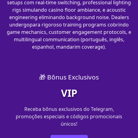
setups com real-time switching, professional lighting
rigs simulando casino floor ambiance, e acoustic
engineering eliminando background noise. Dealers
undergopara rigoroso training programs cobrindo
game mechanics, customer engagement protocols, e
multilingual communication (português, inglês,
espanhol, mandarim coverage).
🎁 Bônus Exclusivos
VIP
Receba bônus exclusivos do Telegram,
promoções especiais e códigos promocionais
únicos!