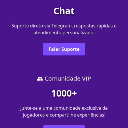
Chat
Suporte direto via Telegram, respostas rápidas e
atendimento personalizado!
Falar Suporte
👥 Comunidade VIP
1000+
Junte-se a uma comunidade exclusiva de
jogadores e compartilhe experiências!