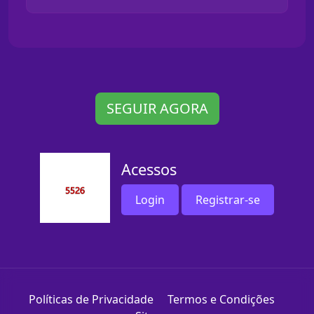
SEGUIR AGORA
Acessos
Login
Registrar-se
Políticas de Privacidade
Termos e Condições