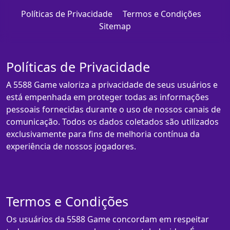
Políticas de Privacidade
Termos e Condições
Sitemap
Políticas de Privacidade
A 5588 Game valoriza a privacidade de seus usuários e
está empenhada em proteger todas as informações
pessoais fornecidas durante o uso de nossos canais de
comunicação. Todos os dados coletados são utilizados
exclusivamente para fins de melhoria contínua da
experiência de nossos jogadores.
Termos e Condições
Os usuários da 5588 Game concordam em respeitar