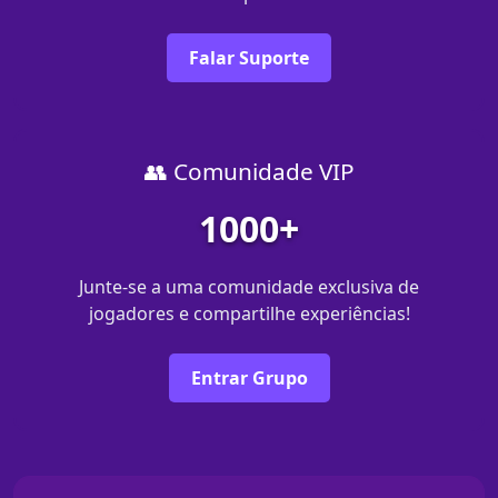
Falar Suporte
👥 Comunidade VIP
1000+
Junte-se a uma comunidade exclusiva de
jogadores e compartilhe experiências!
Entrar Grupo