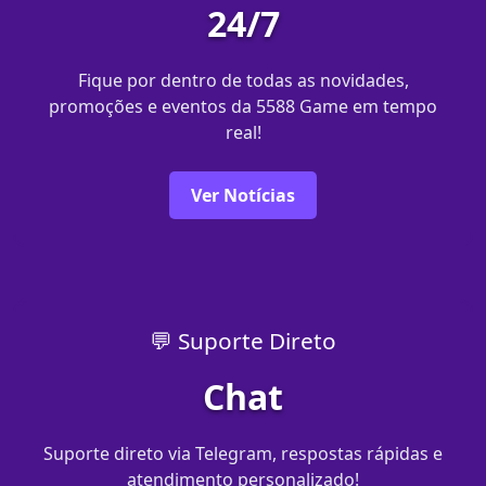
24/7
Fique por dentro de todas as novidades,
promoções e eventos da 5588 Game em tempo
real!
Ver Notícias
💬 Suporte Direto
Chat
Suporte direto via Telegram, respostas rápidas e
atendimento personalizado!