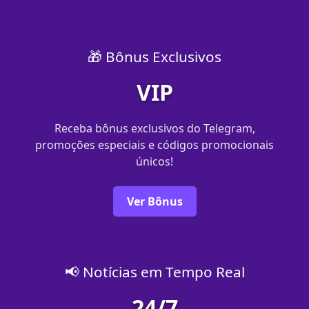
🎁 Bônus Exclusivos
VIP
Receba bônus exclusivos do Telegram,
promoções especiais e códigos promocionais
únicos!
Ver Bônus
📢 Notícias em Tempo Real
24/7