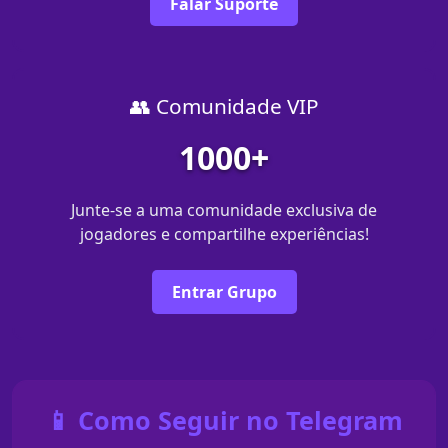
Falar Suporte
👥 Comunidade VIP
1000+
Junte-se a uma comunidade exclusiva de
jogadores e compartilhe experiências!
Entrar Grupo
📱 Como Seguir no Telegram