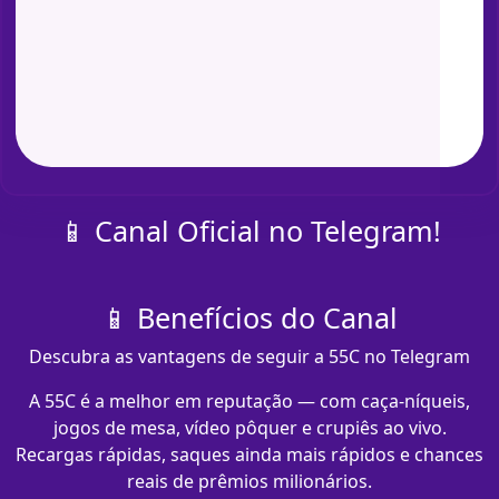
📱 Canal Oficial no Telegram!
📱 Benefícios do Canal
Descubra as vantagens de seguir a 55C no Telegram
A 55C é a melhor em reputação — com caça-níqueis,
jogos de mesa, vídeo pôquer e crupiês ao vivo.
Recargas rápidas, saques ainda mais rápidos e chances
reais de prêmios milionários.