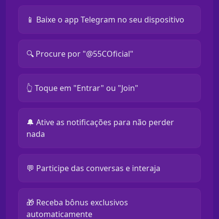
📱 Baixe o app Telegram no seu dispositivo
🔍 Procure por "@55COficial"
👆 Toque em "Entrar" ou "Join"
🔔 Ative as notificações para não perder
nada
💬 Participe das conversas e interaja
🎁 Receba bônus exclusivos
automaticamente