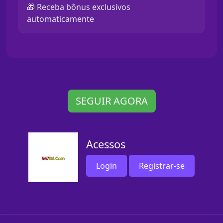
🎁 Receba bônus exclusivos
automaticamente
SEGUIR AGORA
Acessos
Login
Registrar-se