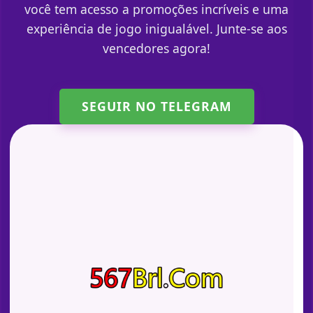
você tem acesso a promoções incríveis e uma
experiência de jogo inigualável. Junte-se aos
vencedores agora!
SEGUIR NO TELEGRAM