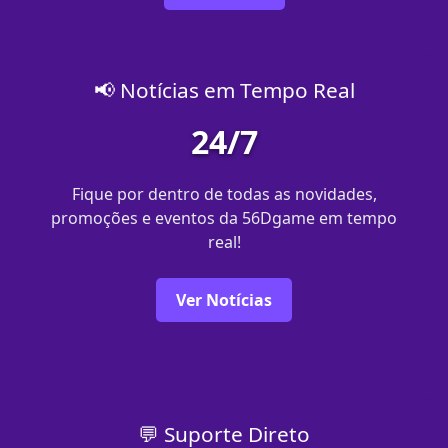
📢 Notícias em Tempo Real
24/7
Fique por dentro de todas as novidades,
promoções e eventos da 56Dgame em tempo
real!
Ver Notícias
💬 Suporte Direto