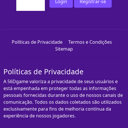
Login
Registrar-se
Políticas de Privacidade
Termos e Condições
Sitemap
Políticas de Privacidade
A 56Dgame valoriza a privacidade de seus usuários e
está empenhada em proteger todas as informações
pessoais fornecidas durante o uso de nossos canais de
comunicação. Todos os dados coletados são utilizados
exclusivamente para fins de melhoria contínua da
experiência de nossos jogadores.