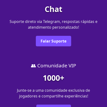
Chat
Suporte direto via Telegram, respostas rápidas e
atendimento personalizado!
Falar Suporte
👥 Comunidade VIP
1000+
Junte-se a uma comunidade exclusiva de
jogadores e compartilhe experiências!