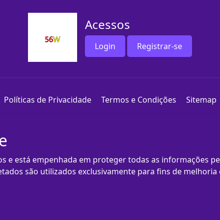
Acessos
Login
Registrar-se
Políticas de Privacidade
Termos e Condições
Sitemap
de
rios e está empenhada em proteger todas as informações pe
tados são utilizados exclusivamente para fins de melhoria