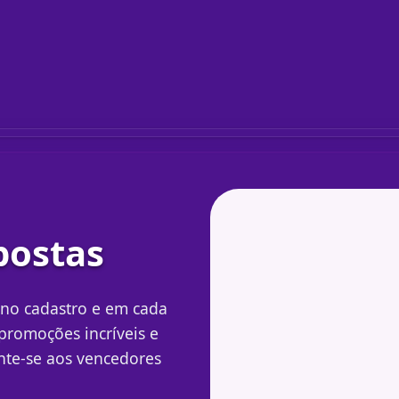
postas
no cadastro e em cada
promoções incríveis e
unte-se aos vencedores