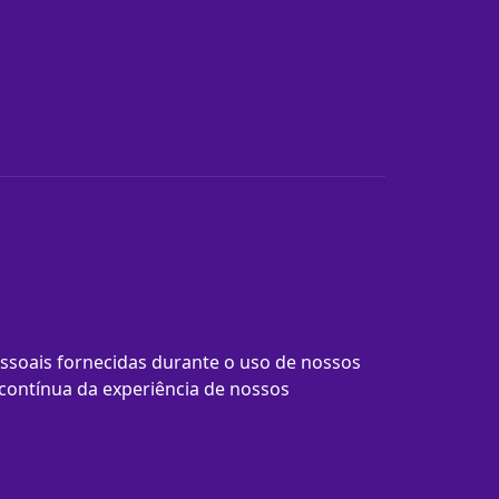
ssoais fornecidas durante o uso de nossos
 contínua da experiência de nossos