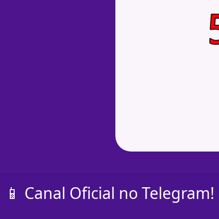
📱 Canal Oficial no Telegram!