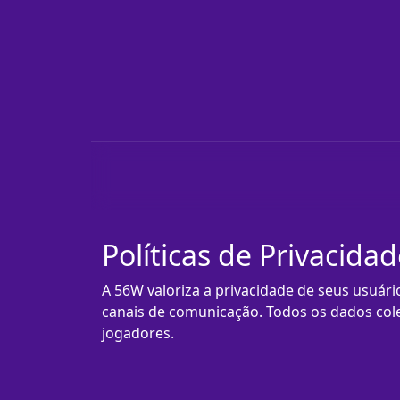
Políticas de Privacida
A 56W valoriza a privacidade de seus usuá
canais de comunicação. Todos os dados cole
jogadores.