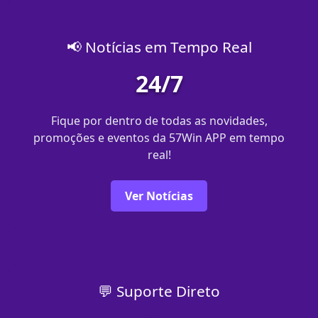
📢 Notícias em Tempo Real
24/7
Fique por dentro de todas as novidades,
promoções e eventos da 57Win APP em tempo
real!
Ver Notícias
💬 Suporte Direto