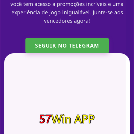
você tem acesso a promoções incríveis e uma
experiência de jogo inigualável. Junte-se aos
vencedores agora!
SEGUIR NO TELEGRAM