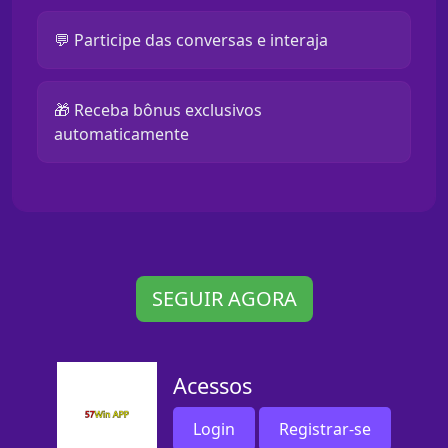
💬 Participe das conversas e interaja
🎁 Receba bônus exclusivos
automaticamente
SEGUIR AGORA
Acessos
Login
Registrar-se