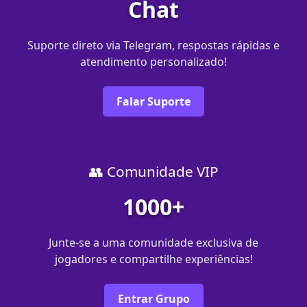
Chat
Suporte direto via Telegram, respostas rápidas e
atendimento personalizado!
Falar Suporte
👥 Comunidade VIP
1000+
Junte-se a uma comunidade exclusiva de
jogadores e compartilhe experiências!
Entrar Grupo