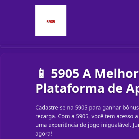
📱 5905 A Melhor
Plataforma de A
Cadastre-se na 5905 para ganhar bônus
recarga. Com a 5905, você tem acesso a
uma experiência de jogo inigualável. J
agora!