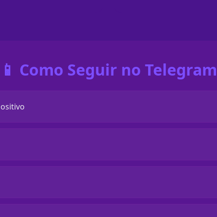
📱 Como Seguir no Telegram
ositivo