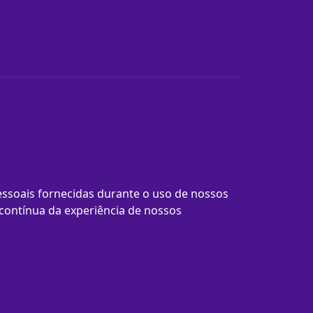
essoais fornecidas durante o uso de nossos
 contínua da experiência de nossos