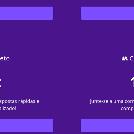
reto
👥 
t
espostas rápidas e
Junte-se a uma com
lizado!
compa
e