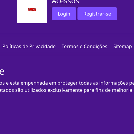
Acessos
Login
Registrar-se
Políticas de Privacidade
Termos e Condições
Sitemap
de
rios e está empenhada em proteger todas as informações p
tados são utilizados exclusivamente para fins de melhoria