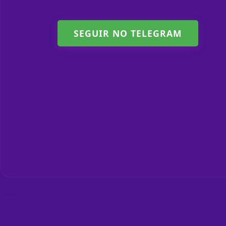
SEGUIR NO TELEGRAM