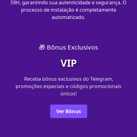
59H, garantindo sua autenticidade e segurança. O
processo de instalação é completamente
automatizado.
🎁 Bônus Exclusivos
VIP
Receba bônus exclusivos do Telegram,
promoções especiais e códigos promocionais
únicos!
Ver Bônus