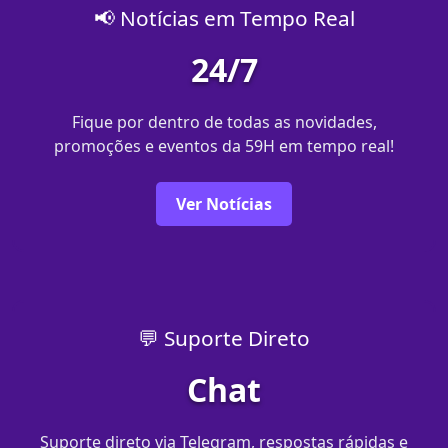
📢 Notícias em Tempo Real
24/7
Fique por dentro de todas as novidades,
promoções e eventos da 59H em tempo real!
Ver Notícias
💬 Suporte Direto
Chat
Suporte direto via Telegram, respostas rápidas e