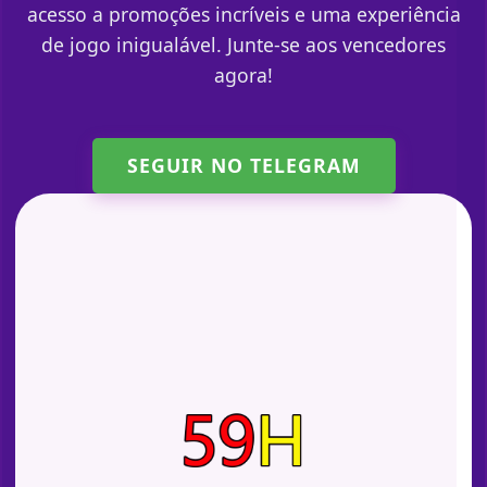
acesso a promoções incríveis e uma experiência
de jogo inigualável. Junte-se aos vencedores
agora!
SEGUIR NO TELEGRAM