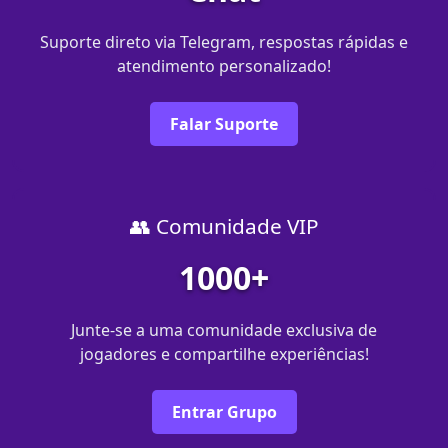
Suporte direto via Telegram, respostas rápidas e
atendimento personalizado!
Falar Suporte
👥 Comunidade VIP
1000+
Junte-se a uma comunidade exclusiva de
jogadores e compartilhe experiências!
Entrar Grupo