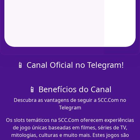
📱 Canal Oficial no Telegram!
📱 Benefícios do Canal
Descubra as vantagens de seguir a 5CC.Com no
Telegram
Os slots temáticos na 5CC.Com oferecem experiências
de jogo únicas baseadas em filmes, séries de TV,
mitologias, culturas e muito mais. Estes jogos são