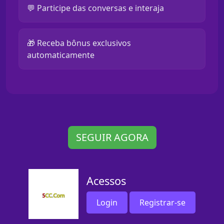
💬 Participe das conversas e interaja
🎁 Receba bônus exclusivos
automaticamente
SEGUIR AGORA
Acessos
Login
Registrar-se