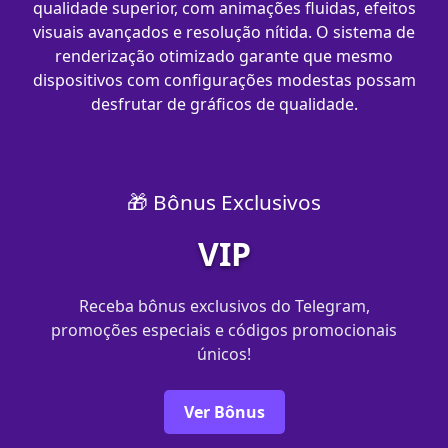
qualidade superior, com animações fluidas, efeitos
visuais avançados e resolução nítida. O sistema de
renderização otimizado garante que mesmo
dispositivos com configurações modestas possam
desfrutar de gráficos de qualidade.
🎁 Bônus Exclusivos
VIP
Receba bônus exclusivos do Telegram,
promoções especiais e códigos promocionais
únicos!
Ver Bônus