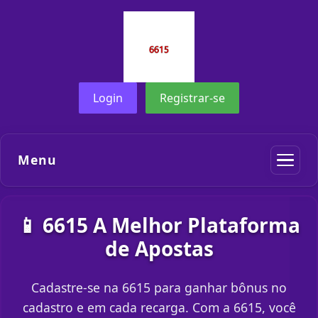
Login
Registrar-se
Menu
📱 6615 A Melhor Plataforma
de Apostas
Cadastre-se na 6615 para ganhar bônus no
cadastro e em cada recarga. Com a 6615, você