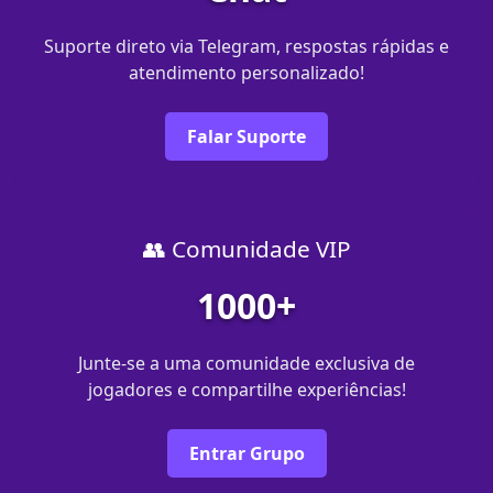
Suporte direto via Telegram, respostas rápidas e
atendimento personalizado!
Falar Suporte
👥 Comunidade VIP
1000+
Junte-se a uma comunidade exclusiva de
jogadores e compartilhe experiências!
Entrar Grupo