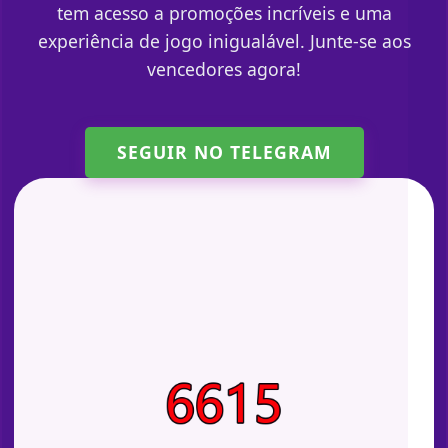
tem acesso a promoções incríveis e uma
experiência de jogo inigualável. Junte-se aos
vencedores agora!
SEGUIR NO TELEGRAM