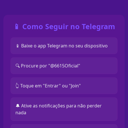
📱 Como Seguir no Telegram
📱 Baixe o app Telegram no seu dispositivo
🔍 Procure por "@6615Oficial"
👆 Toque em "Entrar" ou "Join"
🔔 Ative as notificações para não perder
nada