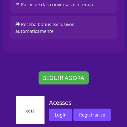
💬 Participe das conversas e interaja
🎁 Receba bônus exclusivos
automaticamente
SEGUIR AGORA
Acessos
Login
Registrar-se