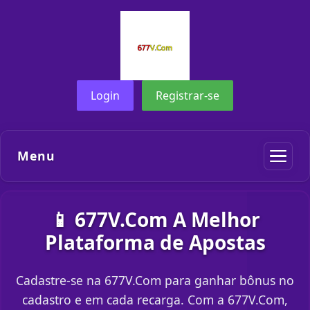
Login
Registrar-se
Menu
📱 677V.Com A Melhor
Plataforma de Apostas
Cadastre-se na 677V.Com para ganhar bônus no
cadastro e em cada recarga. Com a 677V.Com,