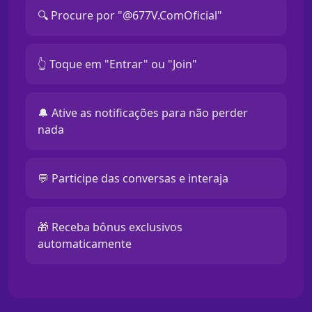
🔍 Procure por "@677V.ComOficial"
👆 Toque em "Entrar" ou "Join"
🔔 Ative as notificações para não perder
nada
💬 Participe das conversas e interaja
🎁 Receba bônus exclusivos
automaticamente