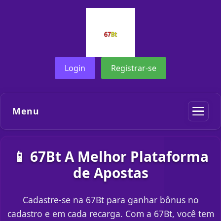
Login
Registrar-se
Menu
📱 67Bt A Melhor Plataforma
de Apostas
Cadastre-se na 67Bt para ganhar bônus no
cadastro e em cada recarga. Com a 67Bt, você tem