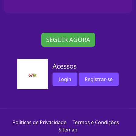
SEGUIR AGORA
Acessos
Login
Registrar-se
Políticas de Privacidade
Termos e Condições
Sitemap