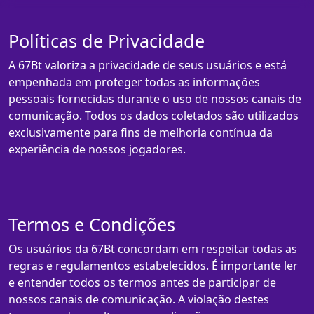
Políticas de Privacidade
A 67Bt valoriza a privacidade de seus usuários e está
empenhada em proteger todas as informações
pessoais fornecidas durante o uso de nossos canais de
comunicação. Todos os dados coletados são utilizados
exclusivamente para fins de melhoria contínua da
experiência de nossos jogadores.
Termos e Condições
Os usuários da 67Bt concordam em respeitar todas as
regras e regulamentos estabelecidos. É importante ler
e entender todos os termos antes de participar de
nossos canais de comunicação. A violação destes