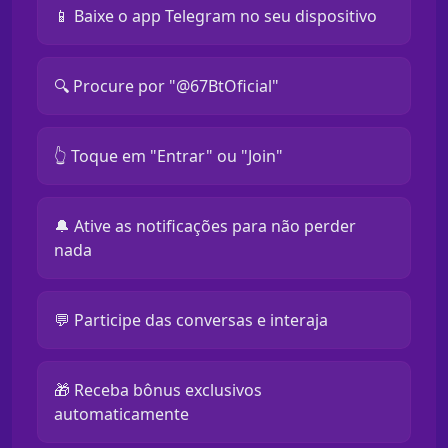
📱 Baixe o app Telegram no seu dispositivo
🔍 Procure por "@67BtOficial"
👆 Toque em "Entrar" ou "Join"
🔔 Ative as notificações para não perder
nada
💬 Participe das conversas e interaja
🎁 Receba bônus exclusivos
automaticamente