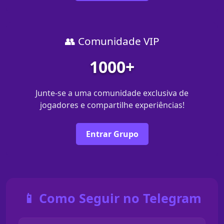
👥 Comunidade VIP
1000+
Junte-se a uma comunidade exclusiva de
jogadores e compartilhe experiências!
Entrar Grupo
📱 Como Seguir no Telegram