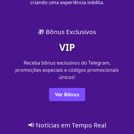
criando uma experiência inédita.
🎁 Bônus Exclusivos
VIP
Receba bônus exclusivos do Telegram,
promoções especiais e códigos promocionais
únicos!
Ver Bônus
📢 Notícias em Tempo Real