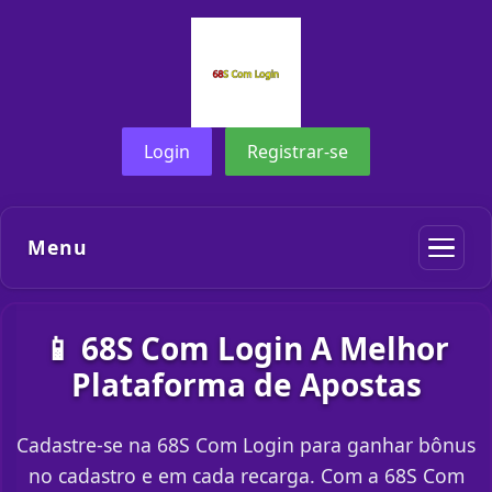
Login
Registrar-se
Menu
📱 68S Com Login A Melhor
Plataforma de Apostas
Cadastre-se na 68S Com Login para ganhar bônus
no cadastro e em cada recarga. Com a 68S Com