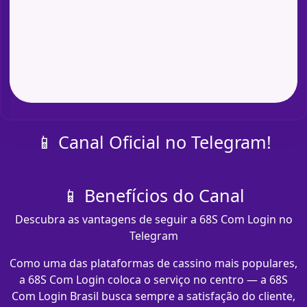
📱 Canal Oficial no Telegram!
📱 Benefícios do Canal
Descubra as vantagens de seguir a 68S Com Login no
Telegram
Como uma das plataformas de cassino mais populares,
a 68S Com Login coloca o serviço no centro — a 68S
Com Login Brasil busca sempre a satisfação do cliente,