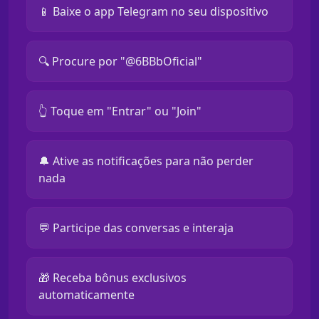
📱 Baixe o app Telegram no seu dispositivo
🔍 Procure por "@6BBbOficial"
👆 Toque em "Entrar" ou "Join"
🔔 Ative as notificações para não perder
nada
💬 Participe das conversas e interaja
🎁 Receba bônus exclusivos
automaticamente