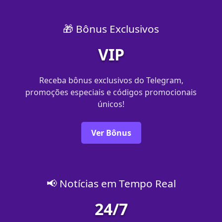
🎁 Bônus Exclusivos
VIP
Receba bônus exclusivos do Telegram,
promoções especiais e códigos promocionais
únicos!
Ver Bônus
📢 Notícias em Tempo Real
24/7