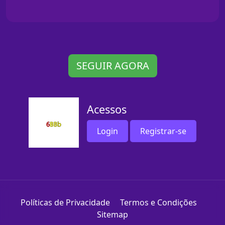
SEGUIR AGORA
Acessos
Login
Registrar-se
Políticas de Privacidade
Termos e Condições
Sitemap