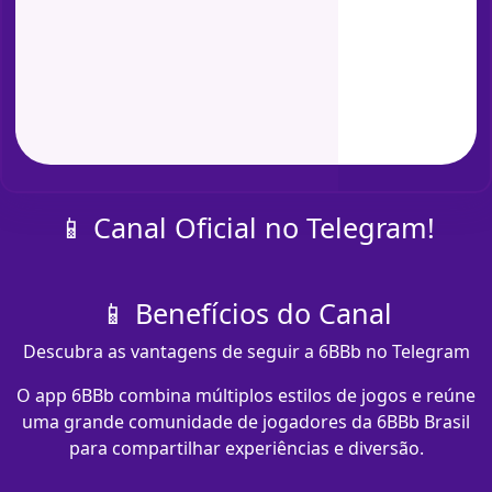
📱 Canal Oficial no Telegram!
📱 Benefícios do Canal
Descubra as vantagens de seguir a 6BBb no Telegram
O app 6BBb combina múltiplos estilos de jogos e reúne
uma grande comunidade de jogadores da 6BBb Brasil
para compartilhar experiências e diversão.