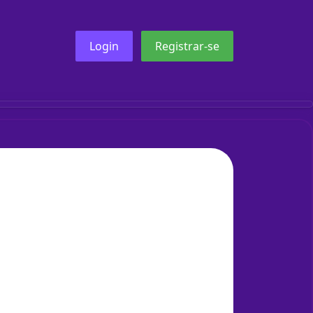
Login
Registrar-se