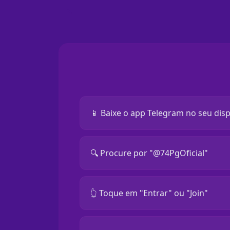
📱 Baixe o app Telegram no seu disp
🔍 Procure por "@74PgOficial"
👆 Toque em "Entrar" ou "Join"