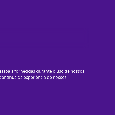
essoais fornecidas durante o uso de nossos
 contínua da experiência de nossos