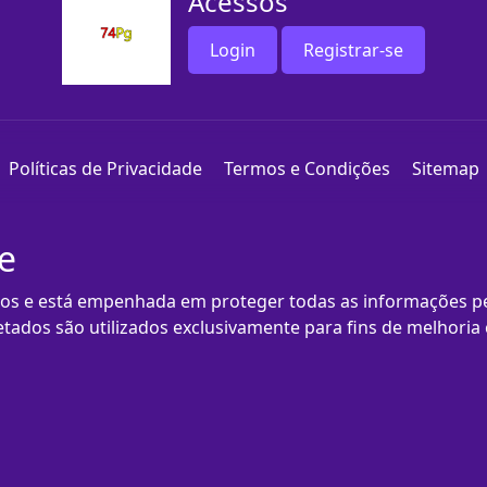
Acessos
Login
Registrar-se
Políticas de Privacidade
Termos e Condições
Sitemap
de
rios e está empenhada em proteger todas as informações p
tados são utilizados exclusivamente para fins de melhoria