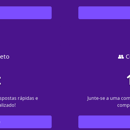
reto
👥 
t
espostas rápidas e
Junte-se a uma com
lizado!
compa
e