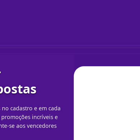
r
postas
 no cadastro e em cada
 promoções incríveis e
unte-se aos vencedores