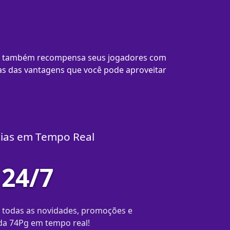
ela também recompensa seus jogadores com
as das vantagens que você pode aproveitar
cias em Tempo Real
24/7
e todas as novidades, promoções e
da 74Pg em tempo real!