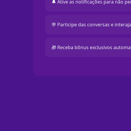
🔔 Ative as notificações para não p
💬 Participe das conversas e interaj
🎁 Receba bônus exclusivos autom