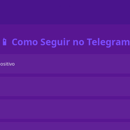
📱 Como Seguir no Telegram
ositivo