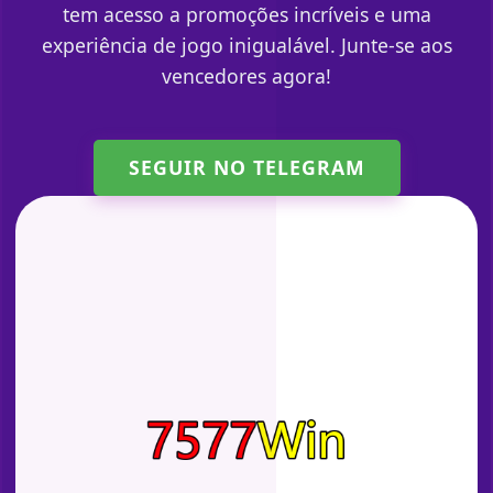
tem acesso a promoções incríveis e uma
experiência de jogo inigualável. Junte-se aos
vencedores agora!
SEGUIR NO TELEGRAM