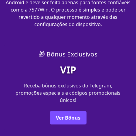
Android e deve ser feita apenas para fontes confiáveis
como a 7577Win. O processo é simples e pode ser
revertido a qualquer momento através das
configurações do dispositivo.
🎁 Bônus Exclusivos
VIP
Receba bônus exclusivos do Telegram,
promoções especiais e códigos promocionais
únicos!
Ver Bônus