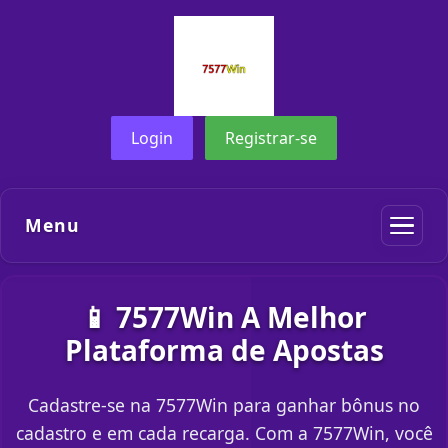
Login
Registrar-se
Menu
📱 7577Win A Melhor
Plataforma de Apostas
Cadastre-se na 7577Win para ganhar bônus no
cadastro e em cada recarga. Com a 7577Win, você