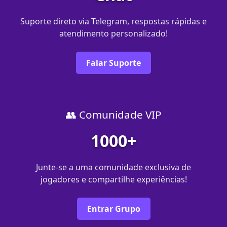
Suporte direto via Telegram, respostas rápidas e
atendimento personalizado!
Falar Suporte
👥 Comunidade VIP
1000+
Junte-se a uma comunidade exclusiva de
jogadores e compartilhe experiências!
Entrar Grupo