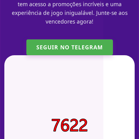
tem acesso a promoções incríveis e uma
experiência de jogo inigualável. Junte-se aos
vencedores agora!
SEGUIR NO TELEGRAM