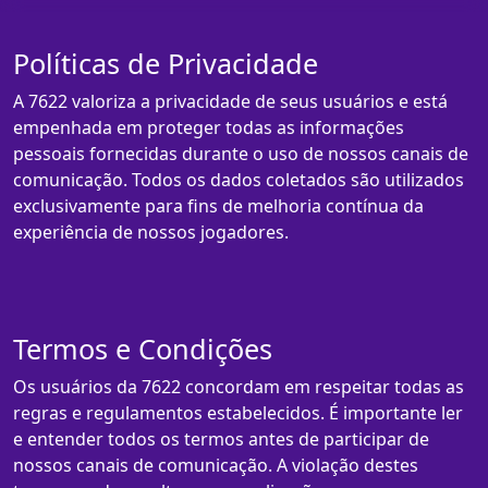
Políticas de Privacidade
A 7622 valoriza a privacidade de seus usuários e está
empenhada em proteger todas as informações
pessoais fornecidas durante o uso de nossos canais de
comunicação. Todos os dados coletados são utilizados
exclusivamente para fins de melhoria contínua da
experiência de nossos jogadores.
Termos e Condições
Os usuários da 7622 concordam em respeitar todas as
regras e regulamentos estabelecidos. É importante ler
e entender todos os termos antes de participar de
nossos canais de comunicação. A violação destes