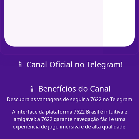
📱 Canal Oficial no Telegram!
📱 Benefícios do Canal
Descubra as vantagens de seguir a 7622 no Telegram
A interface da plataforma 7622 Brasil é intuitiva e
amigável; a 7622 garante navegação fácil e uma
experiência de jogo imersiva e de alta qualidade.