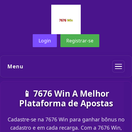
Login
Registrar-se
Menu
📱 7676 Win A Melhor
Plataforma de Apostas
Cadastre-se na 7676 Win para ganhar bônus no
cadastro e em cada recarga. Com a 7676 Win,