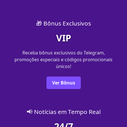
🎁 Bônus Exclusivos
VIP
Receba bônus exclusivos do Telegram,
promoções especiais e códigos promocionais
únicos!
Ver Bônus
📢 Notícias em Tempo Real
24/7