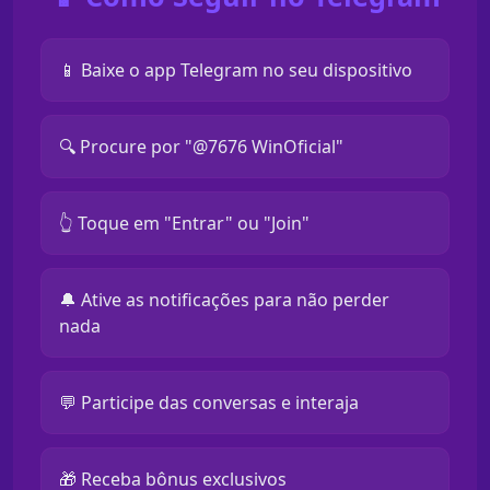
📱 Baixe o app Telegram no seu dispositivo
🔍 Procure por "@7676 WinOficial"
👆 Toque em "Entrar" ou "Join"
🔔 Ative as notificações para não perder
nada
💬 Participe das conversas e interaja
🎁 Receba bônus exclusivos