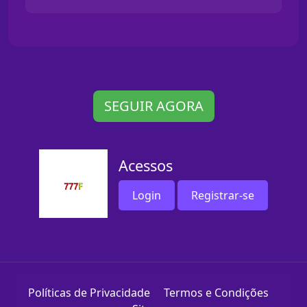
SEGUIR AGORA
Acessos
Login
Registrar-se
Políticas de Privacidade
Termos e Condições