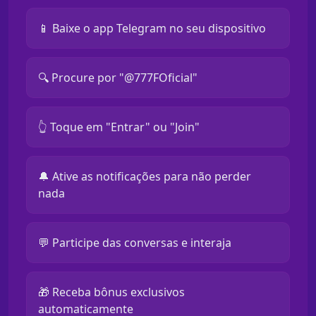
📱 Baixe o app Telegram no seu dispositivo
🔍 Procure por "@777FOficial"
👆 Toque em "Entrar" ou "Join"
🔔 Ative as notificações para não perder
nada
💬 Participe das conversas e interaja
🎁 Receba bônus exclusivos
automaticamente