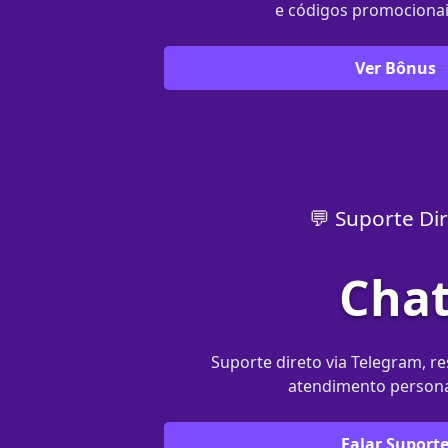
e códigos promocionai
Ver Bônus
💬 Suporte Di
Cha
Suporte direto via Telegram, r
atendimento persona
Falar Suport