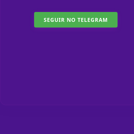
SEGUIR NO TELEGRAM