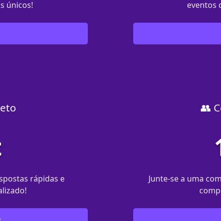
s únicos!
eventos 
reto
👥 
t
espostas rápidas e
Junte-se a uma com
lizado!
compa
e