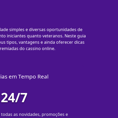
idade simples e diversas oportunidades de
to iniciantes quanto veteranos. Neste guia
s tipos, vantagens e ainda oferecer dicas
premiadas do cassino online.
cias em Tempo Real
24/7
e todas as novidades, promoções e