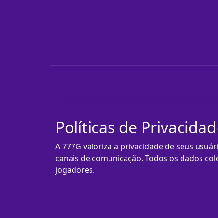
Políticas de Privacida
A 777G valoriza a privacidade de seus usuá
canais de comunicação. Todos os dados cole
jogadores.