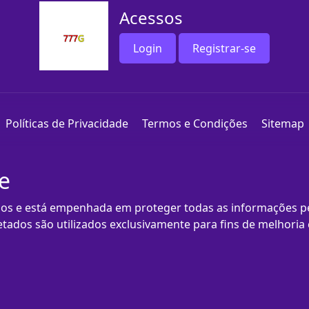
Acessos
Login
Registrar-se
Políticas de Privacidade
Termos e Condições
Sitemap
de
rios e está empenhada em proteger todas as informações p
tados são utilizados exclusivamente para fins de melhoria