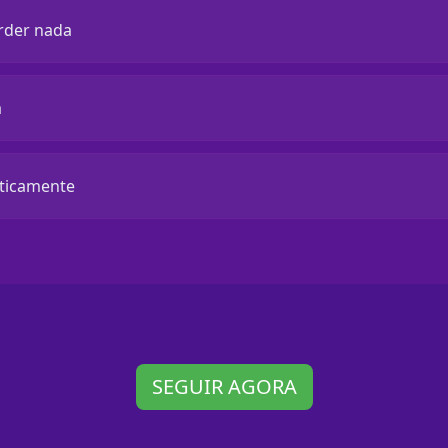
erder nada
a
aticamente
SEGUIR AGORA