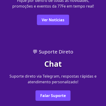
Fique por dentro de todas as novidades,
promoções e eventos da 77Fe em tempo real!
Ver Notícias
💬 Suporte Direto
Chat
Suporte direto via Telegram, respostas rápidas e
atendimento personalizado!
Falar Suporte