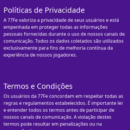
Políticas de Privacidade
A 77Fe valoriza a privacidade de seus usuários e está
empenhada em proteger todas as informações
pessoais fornecidas durante o uso de nossos canais de
comunicação. Todos os dados coletados são utilizados
exclusivamente para fins de melhoria contínua da
experiência de nossos jogadores.
Termos e Condições
Os usuários da 77Fe concordam em respeitar todas as
regras e regulamentos estabelecidos. É importante ler
e entender todos os termos antes de participar de
nossos canais de comunicação. A violação destes
termos pode resultar em penalizações ou na