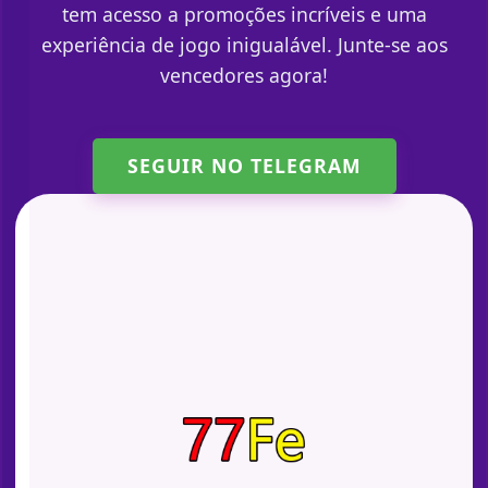
tem acesso a promoções incríveis e uma
experiência de jogo inigualável. Junte-se aos
vencedores agora!
SEGUIR NO TELEGRAM