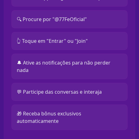
🔍 Procure por "@77FeOficial"
👆 Toque em "Entrar" ou "Join"
🔔 Ative as notificações para não perder
nada
💬 Participe das conversas e interaja
🎁 Receba bônus exclusivos
automaticamente