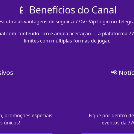
📱 Benefícios do Canal
scubra as vantagens de seguir a 77GG Vip Login no Teleg
nal com conteúdo rico e ampla aceitação — a plataforma 77
limites com múltiplas formas de jogar.
sivos
📢 Notí
m, promoções especiais
Fique por dentro d
s únicos!
eventos da 77