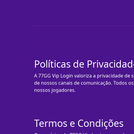
Políticas de Privacida
A 77GG Vip Login valoriza a privacidade de
de nossos canais de comunicação. Todos os 
nossos jogadores.
Termos e Condições