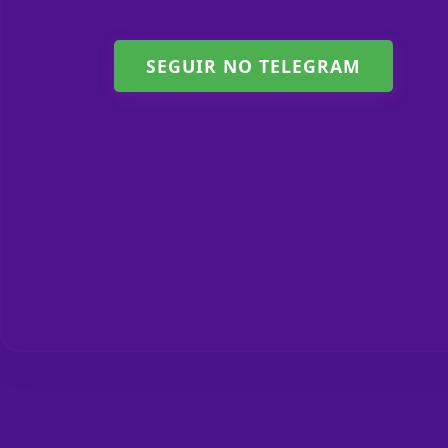
SEGUIR NO TELEGRAM