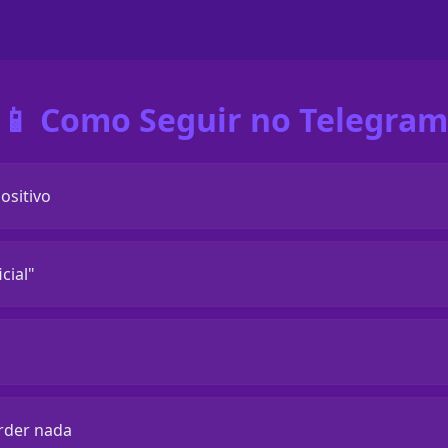
📱 Como Seguir no Telegram
ositivo
cial"
erder nada