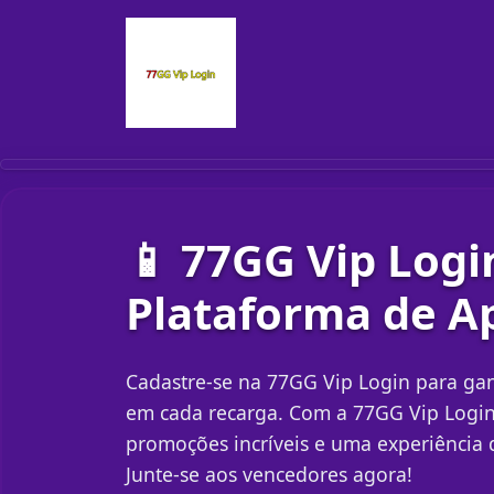
📱 77GG Vip Logi
Plataforma de A
Cadastre-se na 77GG Vip Login para ga
em cada recarga. Com a 77GG Vip Login
promoções incríveis e uma experiência d
Junte-se aos vencedores agora!