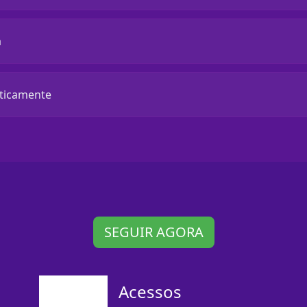
a
aticamente
SEGUIR AGORA
Acessos