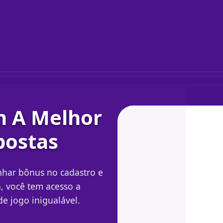
n A Melhor
postas
nhar bônus no cadastro e
, você tem acesso a
e jogo inigualável.