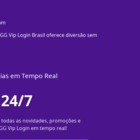
ram
GG Vip Login Brasil oferece diversão sem
cias em Tempo Real
24/7
e todas as novidades, promoções e
GG Vip Login em tempo real!