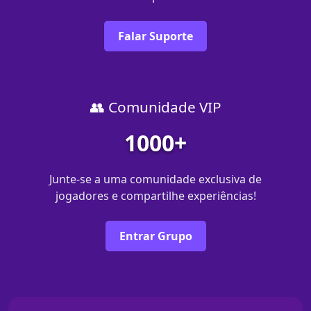
Falar Suporte
👥 Comunidade VIP
1000+
Junte-se a uma comunidade exclusiva de
jogadores e compartilhe experiências!
Entrar Grupo