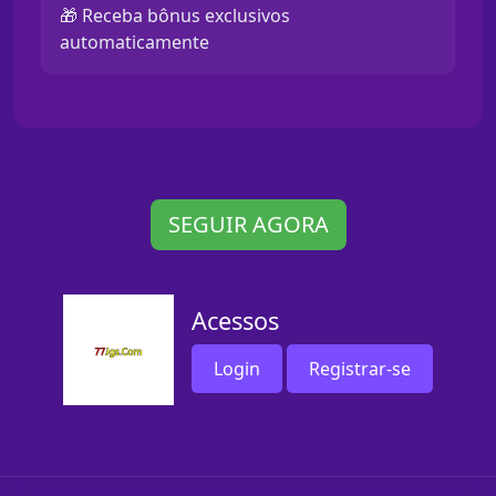
🎁 Receba bônus exclusivos
automaticamente
SEGUIR AGORA
Acessos
Login
Registrar-se