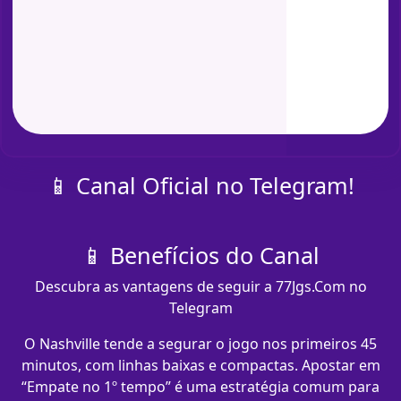
📱 Canal Oficial no Telegram!
📱 Benefícios do Canal
Descubra as vantagens de seguir a 77Jgs.Com no
Telegram
O Nashville tende a segurar o jogo nos primeiros 45
minutos, com linhas baixas e compactas. Apostar em
“Empate no 1º tempo” é uma estratégia comum para