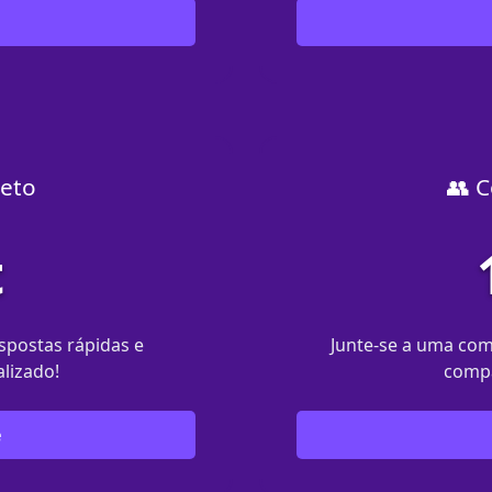
reto
👥 
t
espostas rápidas e
Junte-se a uma com
lizado!
compa
e