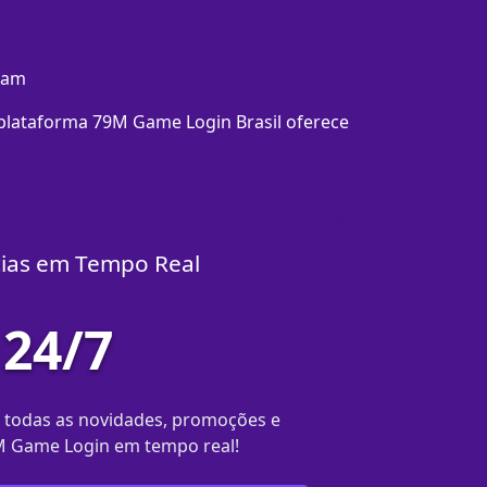
ram
 plataforma 79M Game Login Brasil oferece
cias em Tempo Real
24/7
e todas as novidades, promoções e
M Game Login em tempo real!