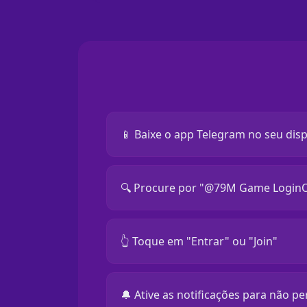
📱 Baixe o app Telegram no seu disp
🔍 Procure por "@79M Game LoginOf
👆 Toque em "Entrar" ou "Join"
🔔 Ative as notificações para não p