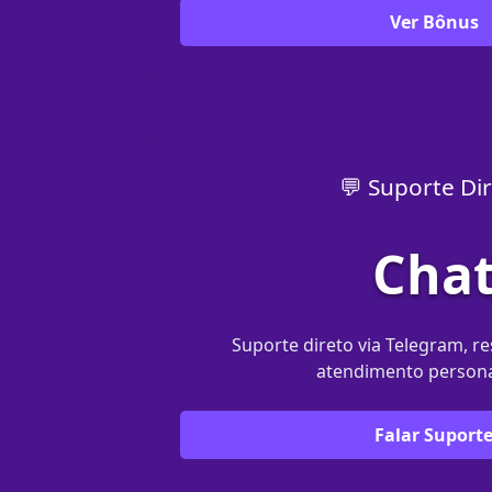
Ver Bônus
💬 Suporte Di
Cha
Suporte direto via Telegram, r
atendimento persona
Falar Suport