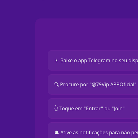
📱 Baixe o app Telegram no seu disp
🔍 Procure por "@79Vip APPOficial"
👆 Toque em "Entrar" ou "Join"
🔔 Ative as notificações para não p