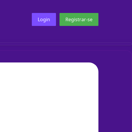
Login
Registrar-se