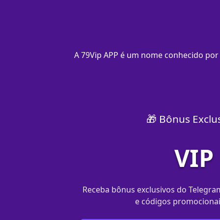
A 79Vip APP é um nome conhecido por t
🎁 Bônus Exclu
VIP
Receba bônus exclusivos do Telegra
e códigos promocionai