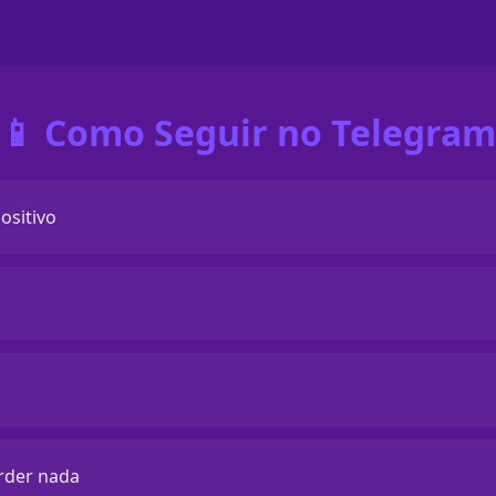
📱 Como Seguir no Telegram
ositivo
erder nada