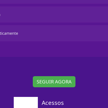
a
aticamente
SEGUIR AGORA
Acessos