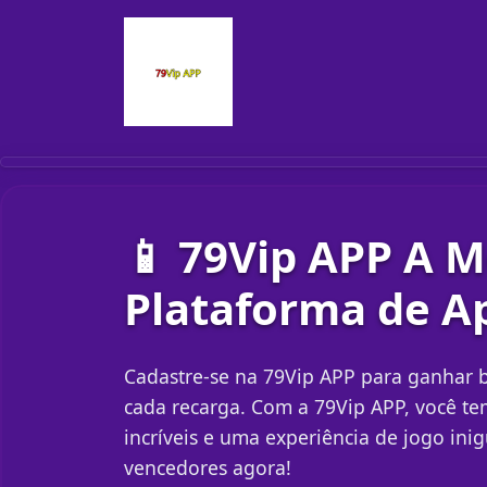
📱 79Vip APP A M
Plataforma de A
Cadastre-se na 79Vip APP para ganhar 
cada recarga. Com a 79Vip APP, você t
incríveis e uma experiência de jogo inig
vencedores agora!