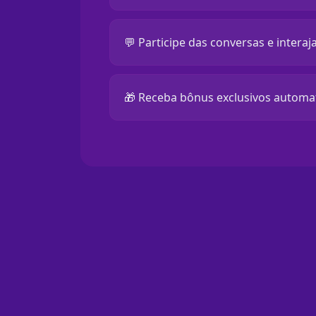
💬 Participe das conversas e interaj
🎁 Receba bônus exclusivos autom