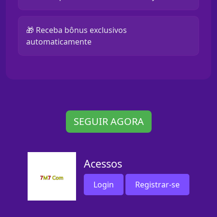
🎁 Receba bônus exclusivos
automaticamente
SEGUIR AGORA
Acessos
Login
Registrar-se