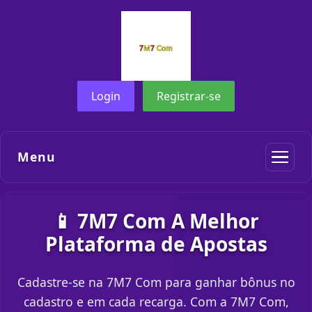
Login
Registrar-se
Menu
📱 7M7 Com A Melhor
Plataforma de Apostas
Cadastre-se na 7M7 Com para ganhar bônus no
cadastro e em cada recarga. Com a 7M7 Com,