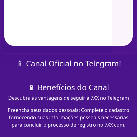
📱 Canal Oficial no Telegram!
📱 Benefícios do Canal
Descubra as vantagens de seguir a 7XX no Telegram
Preencha seus dados pessoais: Complete o cadastro
fornecendo suas informações pessoais necessárias
para concluir o processo de registro no 7XX com​.