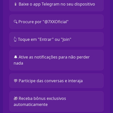
📱 Baixe o app Telegram no seu dispositivo
🔍 Procure por "@7XXOficial"
👆 Toque em "Entrar" ou "Join"
🔔 Ative as notificações para não perder
nada
💬 Participe das conversas e interaja
🎁 Receba bônus exclusivos
automaticamente