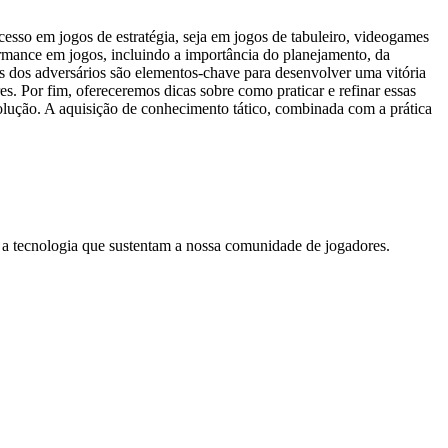
esso em jogos de estratégia, seja em jogos de tabuleiro, videogames
ormance em jogos, incluindo a importância do planejamento, da
s dos adversários são elementos-chave para desenvolver uma vitória
s. Por fim, ofereceremos dicas sobre como praticar e refinar essas
volução. A aquisição de conhecimento tático, combinada com a prática
e a tecnologia que sustentam a nossa comunidade de jogadores.