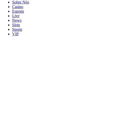
Sobre Nós
Casino
Esports
Live
News
Slots
Sports
VIP